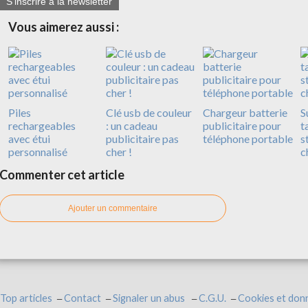
S'inscrire à la newsletter
Vous aimerez aussi :
Piles
Clé usb de couleur
Chargeur batterie
S
rechargeables
: un cadeau
publicitaire pour
t
avec étui
publicitaire pas
téléphone portable
s
personnalisé
cher !
c
Commenter cet article
Ajouter un commentaire
Top articles
Contact
Signaler un abus
C.G.U.
Cookies et don