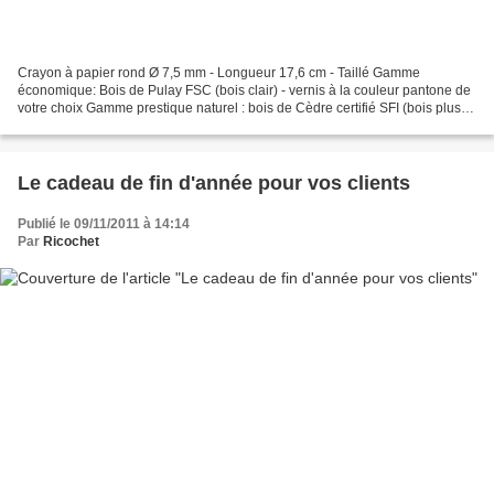
Crayon à papier rond Ø 7,5 mm - Longueur 17,6 cm - Taillé Gamme
économique: Bois de Pulay FSC (bois clair) - vernis à la couleur pantone de
votre choix Gamme prestique naturel : bois de Cèdre certifié SFI (bois plus
foncé) - vernis incolore Tête coupé...
Le cadeau de fin d'année pour vos clients
Publié le 09/11/2011 à 14:14
Par
Ricochet