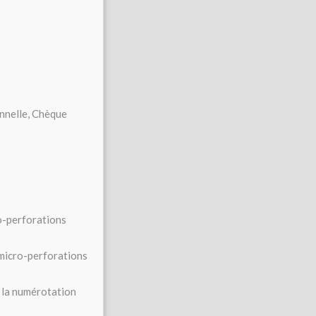
onnelle, Chèque
ro-perforations
 micro-perforations
 la numérotation