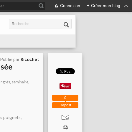
Connexion
+
Créer mon blog
Publié par
Ricochet
isée
ongrès, séminaire,
0
Repost
es poignets,