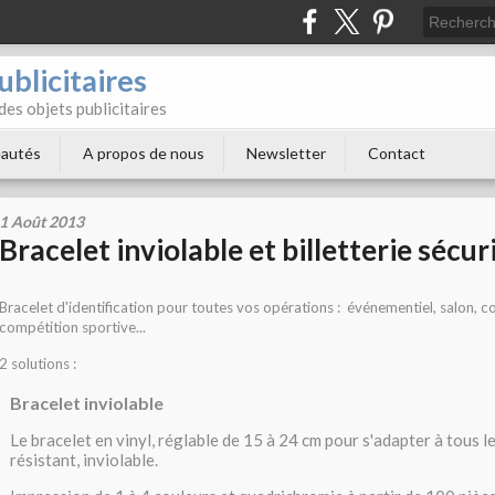
blicitaires
 des objets publicitaires
autés
A propos de nous
Newsletter
Contact
1 Août 2013
Bracelet inviolable et billetterie sécur
Bracelet d'identification pour toutes vos opérations :
événementiel
, salon, c
compétition sportive...
2 solutions :
Bracelet inviolable
Le bracelet en vinyl, réglable de 15 à 24 cm pour s'adapter à tous l
résistant, inviolable.