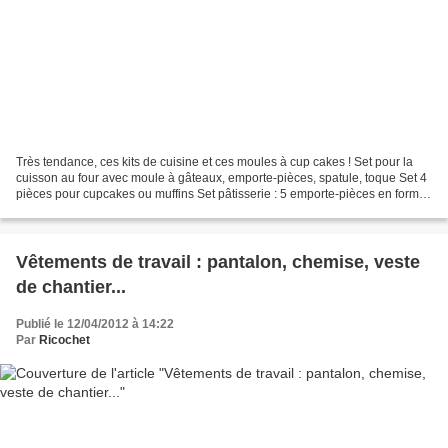
Très tendance, ces kits de cuisine et ces moules à cup cakes ! Set pour la
cuisson au four avec moule à gâteaux, emporte-pièces, spatule, toque Set 4
pièces pour cupcakes ou muffins Set pâtisserie : 5 emporte-pièces en forme
d'étoile Set biscuits et brownies...
Vêtements de travail : pantalon, chemise, veste
de chantier...
Publié le 12/04/2012 à 14:22
Par
Ricochet