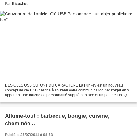
Par
Ricochet
DES CLES USB QUI ONT DU CARACTERE La Funkey est un nouveau
concept de clé USB destiné à soutenir votre communication par l’objet en y
apportant une touche de personnalité supplémentaire et un peu de fun. Qu’il
s’agisse d’une entreprise, d’une marque ou...
Allume-tout : barbecue, bougie, cuisine,
cheminée...
Publié le 25/07/2011 à 08:53